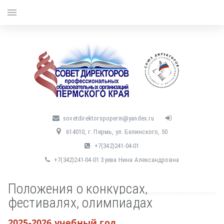
menu
sovetdirektorspoperm@yandex.ru
614010, г. Пермь, ул. Белинского, 50
+7(342)241-04-01
+7(342)241-04-01 Зуева Нина Александровна
Положения о конкурсах,
фестивалях, олимпиадах
2025-2026 учебный год